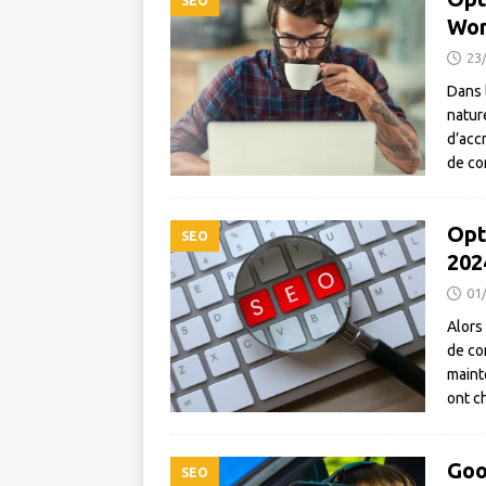
SEO
Wor
23
Dans 
natur
d’accr
de co
Opt
SEO
202
01
Alors
de co
mainte
ont 
Goo
SEO