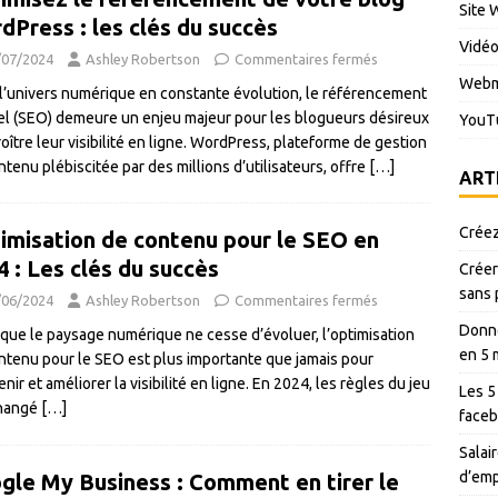
Site 
dPress : les clés du succès
Vidé
/07/2024
Ashley Robertson
Commentaires fermés
Webm
l’univers numérique en constante évolution, le référencement
el (SEO) demeure un enjeu majeur pour les blogueurs désireux
YouT
oître leur visibilité en ligne. WordPress, plateforme de gestion
ntenu plébiscitée par des millions d’utilisateurs, offre
[…]
ART
Créez
imisation de contenu pour le SEO en
4 : Les clés du succès
Créer
sans 
/06/2024
Ashley Robertson
Commentaires fermés
Donné
 que le paysage numérique ne cesse d’évoluer, l’optimisation
en 5 
ntenu pour le SEO est plus importante que jamais pour
nir et améliorer la visibilité en ligne. En 2024, les règles du jeu
Les 5
changé
[…]
faceb
Salair
d’emp
gle My Business : Comment en tirer le