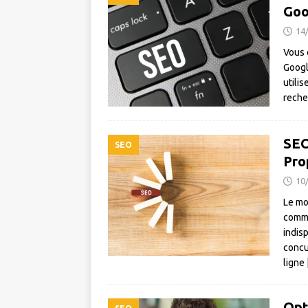
Goo
14
Vous 
Googl
utili
reche
SEO
SEO
Pro
10
Le mo
comme
indis
concu
ligne
Opt