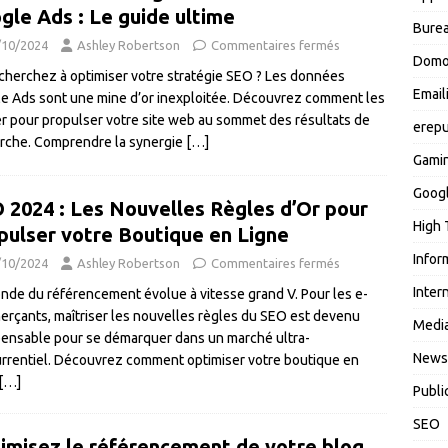
gle Ads : Le guide ultime
Burea
/10/2024
Ashley Robertson
Commentaires fermés
Domo
cherchez à optimiser votre stratégie SEO ? Les données
Email
e Ads sont une mine d’or inexploitée. Découvrez comment les
ser pour propulser votre site web au sommet des résultats de
erepu
rche. Comprendre la synergie
[…]
Gami
Goog
 2024 : Les Nouvelles Règles d’Or pour
High 
pulser votre Boutique en Ligne
Infor
/10/2024
Ashley Robertson
Commentaires fermés
Inter
nde du référencement évolue à vitesse grand V. Pour les e-
rçants, maîtriser les nouvelles règles du SEO est devenu
Media
pensable pour se démarquer dans un marché ultra-
News
rrentiel. Découvrez comment optimiser votre boutique en
[…]
Publi
SEO
imisez le référencement de votre blog