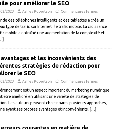
ile pour améliorer le SEO
/02/2023
Ashley Robertson
Commentaires fermés
nde des téléphones intelligents et des tablettes a créé un
u type de trafic sur Internet : le trafic mobile. La croissance
afic mobile a entraîné une augmentation de la complexité et
…]
 avantages et les inconvénients des
férentes stratégies de rédaction pour
liorer le SEO
/02/2023
Ashley Robertson
Commentaires fermés
férencement est un aspect important du marketing numérique
ut être amélioré en utilisant une variété de stratégies de
tion. Les auteurs peuvent choisir parmi plusieurs approches,
ne ayant ses propres avantages et inconvénients.
[…]
 erreurs courantes en matière de