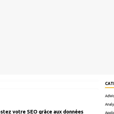
CAT
AdWo
Analy
stez votre SEO grâce aux données
Appli