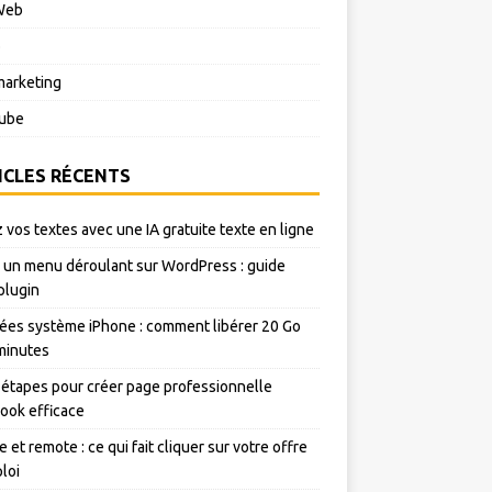
Web
o
arketing
ube
ICLES RÉCENTS
 vos textes avec une IA gratuite texte en ligne
 un menu déroulant sur WordPress : guide
plugin
es système iPhone : comment libérer 20 Go
minutes
 étapes pour créer page professionnelle
ook efficace
e et remote : ce qui fait cliquer sur votre offre
loi