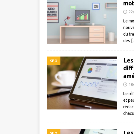
mob
22
Le mo
nouvea
du tr
des
[
Les
SEO
dif
amé
18
Le ré
et pe
rédac
chacu
Les
SEO