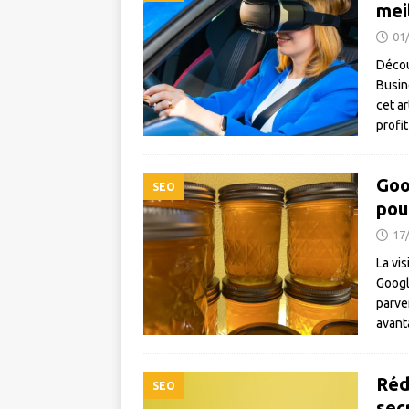
mei
01
Décou
Busine
cet a
profi
Goo
SEO
pou
17
La vis
Googl
parven
avan
Réda
SEO
sec