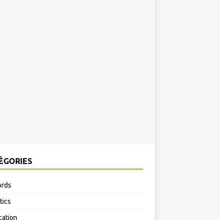
ÉGORIES
rds
tics
cation