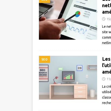
net
amé
15
Le ne
site 
comme
netlin
Les
SEO
l’ut
amé
11
La cré
utili
class
reche