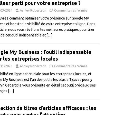
lleur parti pour votre entreprise ?
/03/2024
Ashley Robertson
Commentaires fermés
vrez comment optimiser votre présence sur Google My
ss et booster la visibilité de votre entreprise en ligne. Dans
rticle, nous vous révélons les meilleures pratiques pour tirer
t de cet outil indispensable et
[…]
gle My Business : l’outil indispensable
r les entreprises locales
/11/2023
Ashley Robertson
Commentaires fermés
ibilité en ligne est cruciale pour les entreprises locales, et
e My Business est l’un des outils les plus efficaces pour y
ir. Cet article vous présente en détail cet outil précieux, ses
tages
[…]
ction de titres d’articles efficaces : les
rets pour capter l’attention