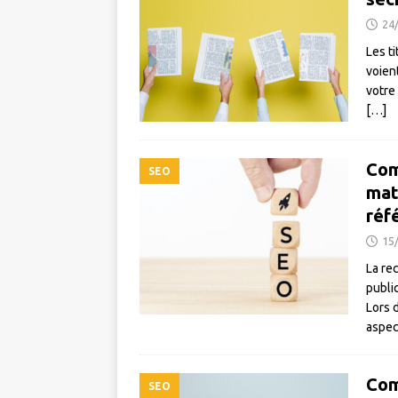
24
Les t
voient
votre
[…]
Com
SEO
mat
réf
15
La re
publi
Lors 
aspec
Com
SEO