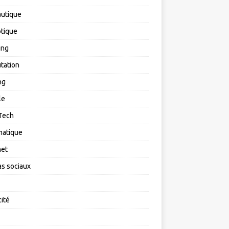
utique
tique
ing
tation
ng
le
Tech
matique
net
s sociaux
cité