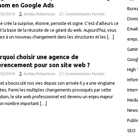
nom en Google Ads
Burea
/02/2019
Ashley Robertson
Commentaires fermés
Domo
 crée la surprise, étonne, persiste et signe. C’est d’ailleurs ce
Email
it la base de la réussite de ce géant du web. Aujourd’hui, vous
tez à un nouveau changement dans les structures et les
[…]
erepu
Gami
rquoi choisir une agence de
Goog
érencement pour son site web ?
High 
/02/2019
Ashley Robertson
Commentaires fermés
Infor
net a bousculé nos vies depuis son arrivée il y a une vingtaine
ées. Parmi les multiples changements provoqués par cette
Inter
ution, le site web professionnel est devenu un enjeu majeur
Media
un nombre important
[…]
News
Publi
SEO