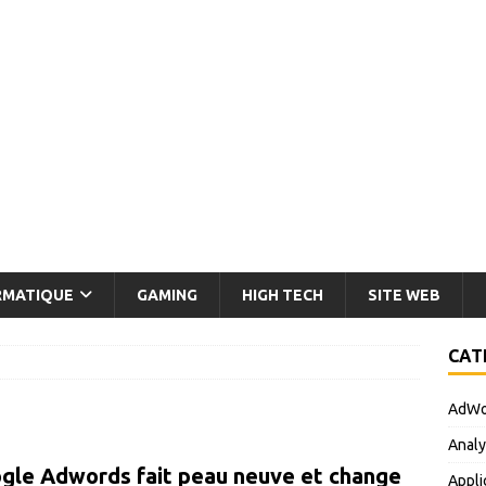
RMATIQUE
GAMING
HIGH TECH
SITE WEB
CAT
AdWo
Analy
gle Adwords fait peau neuve et change
Appli