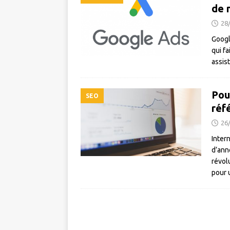
de 
28
Google
qui fa
assis
Pou
SEO
réf
26
Inter
d’ann
révol
pour 