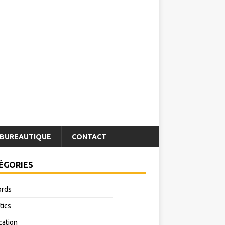
BUREAUTIQUE
CONTACT
ÉGORIES
rds
tics
cation