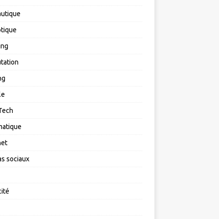
utique
tique
ing
tation
ng
le
Tech
matique
net
s sociaux
cité