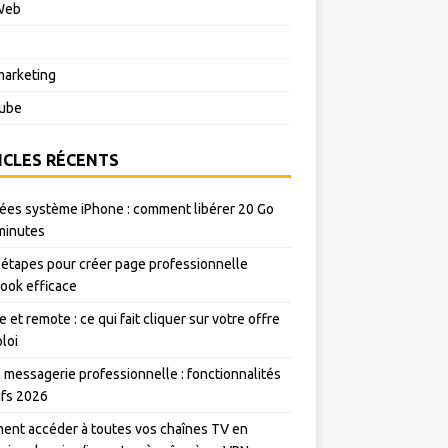
Web
o
arketing
ube
ICLES RÉCENTS
es système iPhone : comment libérer 20 Go
minutes
 étapes pour créer page professionnelle
ook efficace
e et remote : ce qui fait cliquer sur votre offre
loi
messagerie professionnelle : fonctionnalités
rifs 2026
nt accéder à toutes vos chaînes TV en