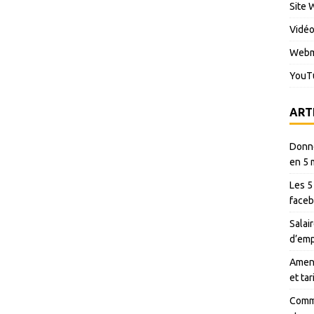
Site 
Vidé
Webm
YouT
ART
Donné
en 5 
Les 5
faceb
Salair
d’emp
Amen 
et ta
Comme