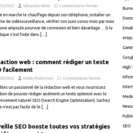
/02/2022
Sébastien Nimis
Commentaires fermés
Burea
e en marche le chauffage depuis son téléphone, installer un
Domo
me de vidéosurveillance, vérifier son suivi conso mois par mois
une ampoule pourvue de connexion et bien davantage… Si la
Email
ique s’est fixée dans
[…]
erepu
Gami
Goog
action web : comment rédiger un texte
High 
 facilement
Infor
/02/2022
Ashley Robertson
Commentaires fermés
Inter
êtes un passionné de la rédaction web et vous nourrissez
ition de pouvoir rédiger aisément un texte optimisé avec le
Media
encement naturel SEO (Search Engine Optimization). Sachez
News
e n’est pas facile de le
[…]
Publi
veille SEO booste toutes vos stratégies
SEO