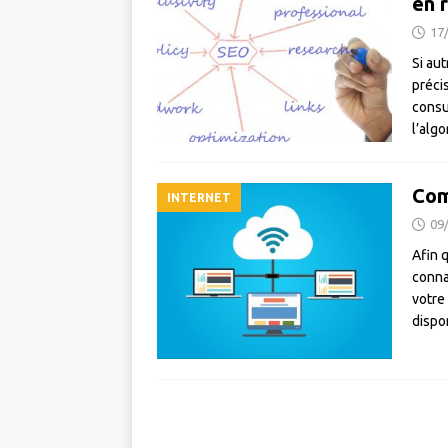
en 
17
Si au
préci
consu
l’alg
Com
INTERNET
09
Afin 
conna
votre
dispo