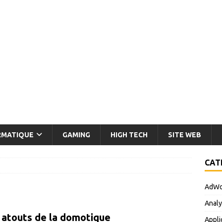
RMATIQUE
GAMING
HIGH TECH
SITE WEB
CAT
AdWo
Analy
 atouts de la domotique
Appli