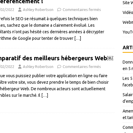
référencement !
Site 
/02/2022
Ashley Robertson
Commentaires fermés
Vidé
trefois le SEO se résumait à quelques techniques bien
Webm
ses, sachez que le domaine a clairement évolué. Les
ltants n’ont pas hésité ces dernières années à décrypter
YouT
orithme de Google pour tenter de trouver
[…]
ART
paratif des meilleurs hébergeurs Web￼
Donné
/02/2022
Ashley Robertson
Commentaires fermés
en 5 
que vous puissiez publier votre application en ligne ou faire
Les 5
ître votre site, vous devez prendre le temps de bien choisir
faceb
 hébergeur Web. De nombreux acteurs sont actuellement
Salair
nibles sur le marché. Il
[…]
d’emp
Amen 
et ta
Comme