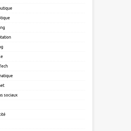
utique
tique
ing
tation
ng
le
Tech
matique
net
s sociaux
cité