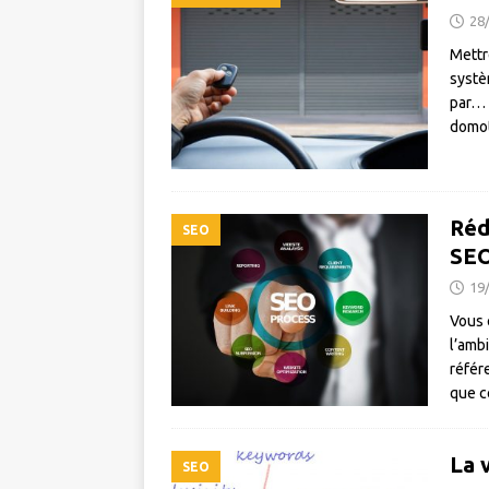
28
Mettr
systè
par… 
domot
Réd
SEO
SEO
19
Vous 
l’amb
référ
que c
La 
SEO