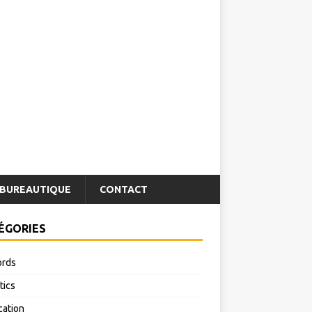
BUREAUTIQUE
CONTACT
ÉGORIES
rds
tics
cation