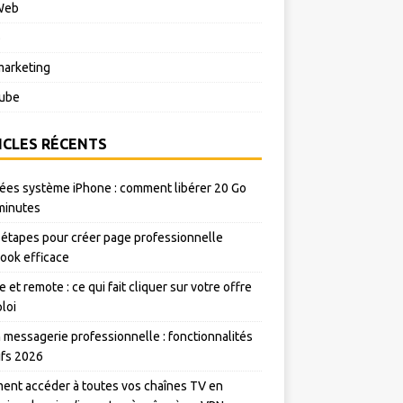
Web
o
arketing
ube
ICLES RÉCENTS
es système iPhone : comment libérer 20 Go
minutes
 étapes pour créer page professionnelle
ook efficace
e et remote : ce qui fait cliquer sur votre offre
loi
messagerie professionnelle : fonctionnalités
rifs 2026
nt accéder à toutes vos chaînes TV en