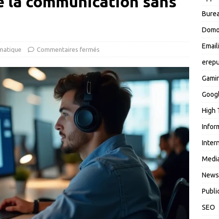
de la communication sans
Burea
Domo
Email
matique
Commentaires fermés
erepu
Gami
Goog
High 
Infor
Inter
Media
News
Publi
SEO