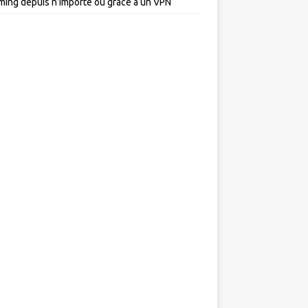
ming depuis n’importe où grâce à un VPN