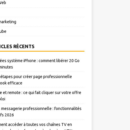
Web
o
arketing
ube
ICLES RÉCENTS
es système iPhone : comment libérer 20 Go
minutes
 étapes pour créer page professionnelle
ook efficace
e et remote : ce qui fait cliquer sur votre offre
loi
messagerie professionnelle : fonctionnalités
rifs 2026
nt accéder à toutes vos chaînes TV en