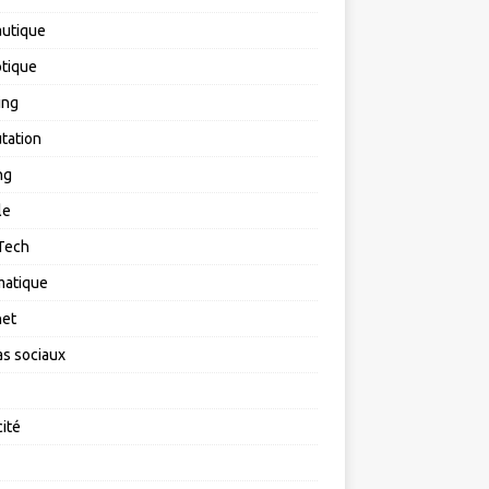
utique
tique
ing
tation
ng
le
Tech
matique
net
s sociaux
cité