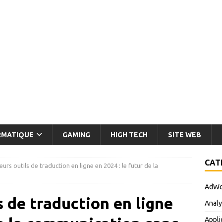
RMATIQUE
GAMING
HIGH TECH
SITE WEB
CAT
eurs outils de traduction en ligne en 2024 : le futur de la
AdWo
s de traduction en ligne
Analy
Appli