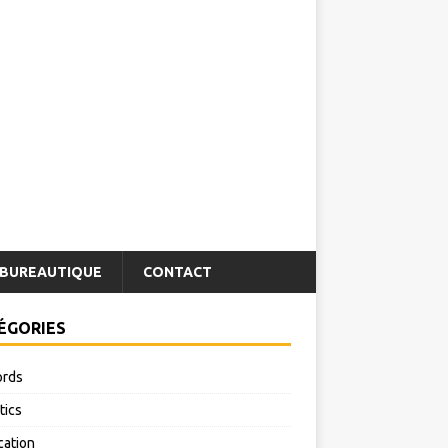
BUREAUTIQUE
CONTACT
ÉGORIES
rds
tics
cation