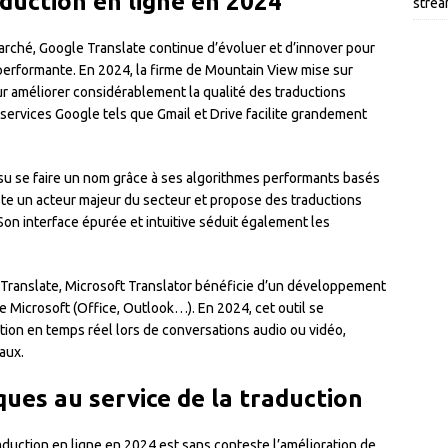
aduction en ligne en 2024
strea
rché, Google Translate continue d’évoluer et d’innover pour
s performante. En 2024, la firme de Mountain View mise sur
pour améliorer considérablement la qualité des traductions
 services Google tels que Gmail et Drive facilite grandement
su se faire un nom grâce à ses algorithmes performants basés
te un acteur majeur du secteur et propose des traductions
Son interface épurée et intuitive séduit également les
Translate, Microsoft Translator bénéficie d’un développement
e Microsoft (Office, Outlook…). En 2024, cet outil se
on en temps réel lors de conversations audio ou vidéo,
aux.
ues au service de la traduction
raduction en ligne en 2024 est sans conteste l’amélioration de