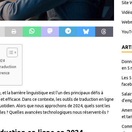
Site 
Vidé
Webm
YouT
ART
024
Donné
traduction
en 5 
érence
Les 5
faceb
et la barrière linguistique est l’un des principaux défis à
Salair
t efficace. Dans ce contexte, les outils de traduction en ligne
d’emp
uotidien. Alors que nous approchons de 2024, quels sont les
Amen 
ibles ? Quelles avancées technologiques nous réservent-ils ?
et ta
Comme