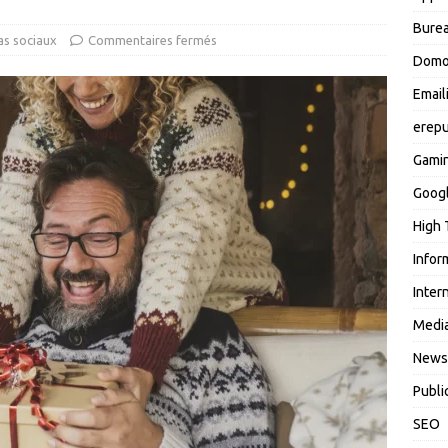
Burea
s sociaux
Commentaires fermés
Domo
Email
erepu
Gami
Goog
High 
Infor
Inter
Media
News
Publi
SEO