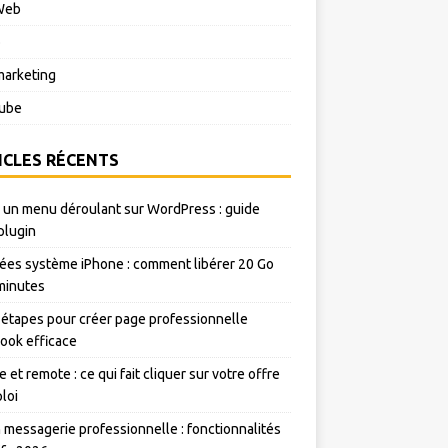
Web
o
arketing
ube
ICLES RÉCENTS
 un menu déroulant sur WordPress : guide
plugin
es système iPhone : comment libérer 20 Go
minutes
 étapes pour créer page professionnelle
ook efficace
e et remote : ce qui fait cliquer sur votre offre
loi
messagerie professionnelle : fonctionnalités