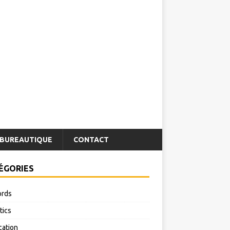
BUREAUTIQUE
CONTACT
ÉGORIES
rds
tics
cation