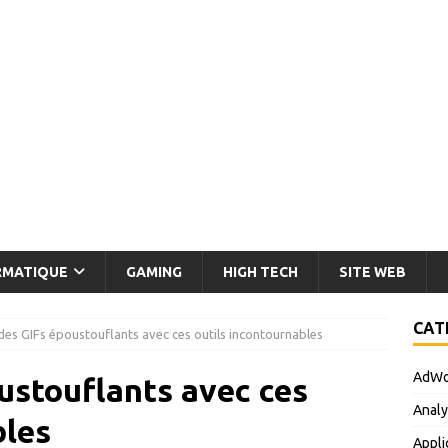
RMATIQUE
GAMING
HIGH TECH
SITE WEB
CAT
des GIFs époustouflants avec ces outils incontournables
AdWo
ustouflants avec ces
Analy
bles
Appli