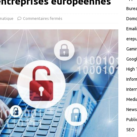
entreprises européennes
Burea
matique
Commentaires fermés
Domo
Email
erepu
Gami
Goog
High 
Infor
Inter
Media
News
Publi
SEO