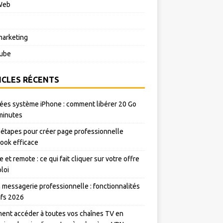
Web
o
arketing
ube
ICLES RÉCENTS
es système iPhone : comment libérer 20 Go
minutes
 étapes pour créer page professionnelle
ook efficace
e et remote : ce qui fait cliquer sur votre offre
loi
messagerie professionnelle : fonctionnalités
rifs 2026
nt accéder à toutes vos chaînes TV en