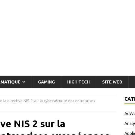
RMATIQUE
GAMING
HIGH TECH
SITE WEB
CAT
e la directive NIS 2 sur la cybersécurité des entreprises
AdWo
ve NIS 2 sur la
Analy
Appli