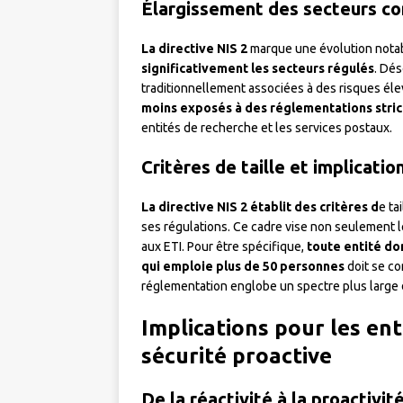
Élargissement des secteurs c
La directive NIS 2
marque une évolution notab
significativement les secteurs régulés
. Dés
traditionnellement associées à des risques él
moins exposés à des réglementations stri
entités de recherche et les services postaux.
Critères de taille et implicatio
La directive NIS 2 établit des critères d
e ta
ses régulations. Ce cadre vise non seulement 
aux ETI. Pour être spécifique,
toute entité don
qui emploie plus de 50 personnes
doit se co
réglementation englobe un spectre plus large 
Implications pour les ent
sécurité proactive
De la réactivité à la proactivit