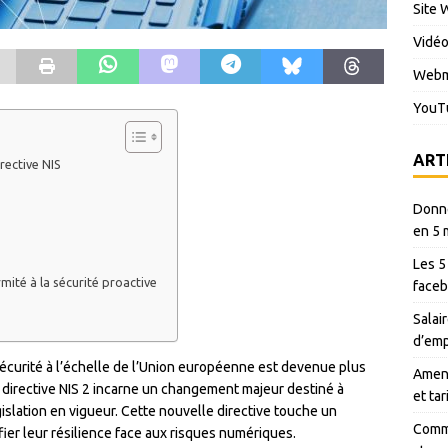
Site 
Vidé
Webm
YouT
ART
rective NIS
Donné
en 5 
Les 5
rmité à la sécurité proactive
faceb
Salair
d’emp
écurité à l’échelle de l’Union européenne est devenue plus
Amen 
a directive NIS 2 incarne un changement majeur destiné à
et ta
slation en vigueur. Cette nouvelle directive touche un
Comme
ifier leur résilience face aux risques numériques.