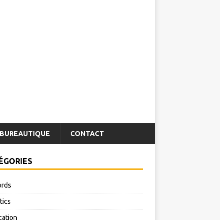
BUREAUTIQUE
CONTACT
ÉGORIES
rds
tics
cation