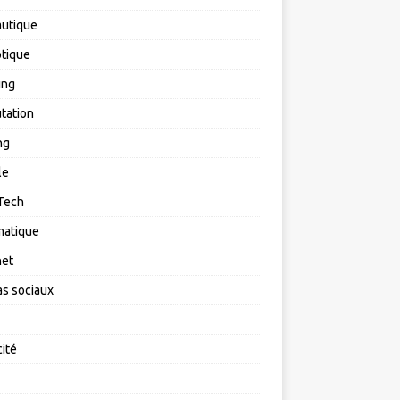
utique
tique
ing
tation
ng
le
Tech
matique
net
s sociaux
cité