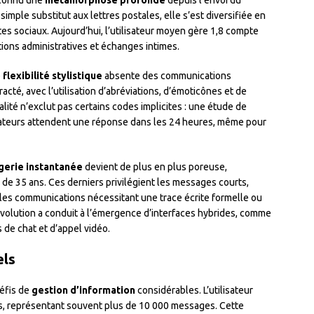
 connu une
métamorphose profonde
depuis l’envoi du
imple substitut aux lettres postales, elle s’est diversifiée en
es sociaux. Aujourd’hui, l’utilisateur moyen gère 1,8 compte
ons administratives et échanges intimes.
e
flexibilité stylistique
absente des communications
acté, avec l’utilisation d’abréviations, d’émoticônes et de
lité n’exclut pas certains codes implicites : une étude de
isateurs attendent une réponse dans les 24 heures, même pour
erie instantanée
devient de plus en plus poreuse,
 de 35 ans. Ces derniers privilégient les messages courts,
ur les communications nécessitant une trace écrite formelle ou
évolution a conduit à l’émergence d’interfaces hybrides, comme
 de chat et d’appel vidéo.
els
éfis de
gestion d’information
considérables. L’utilisateur
s, représentant souvent plus de 10 000 messages. Cette