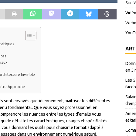
Site 
Vidé
Webm
YouT
ratiques
ART
nces
ciaux
Donné
en 5 
rchitecture Invisible
Les 5
faceb
Notre Approche
Salair
ls sont envoyés quotidiennement, maîtriser les différentes
d’emp
venu fondamental. Que vous soyez professionnel en
Amen 
 comprendre les nuances entre les types d’emails vous
et ta
uide détaille les caractéristiques, usages et spécificités
 vous donnant les outils pour choisir le format adapté à
Comme
s messages dans un environnement numérique saturé.