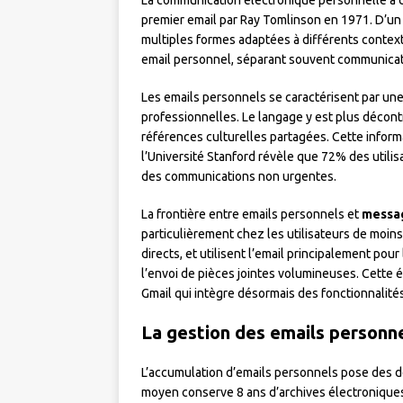
La communication électronique personnelle a
premier email par Ray Tomlinson en 1971. D’un s
multiples formes adaptées à différents context
email personnel, séparant souvent communicati
Les emails personnels se caractérisent par un
professionnelles. Le langage y est plus décontr
références culturelles partagées. Cette informa
l’Université Stanford révèle que 72% des util
des communications non urgentes.
La frontière entre emails personnels et
messag
particulièrement chez les utilisateurs de moins
directs, et utilisent l’email principalement po
l’envoi de pièces jointes volumineuses. Cette 
Gmail qui intègre désormais des fonctionnalités
La gestion des emails personn
L’accumulation d’emails personnels pose des d
moyen conserve 8 ans d’archives électronique