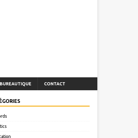
BUREAUTIQUE
CONTACT
ÉGORIES
rds
tics
cation