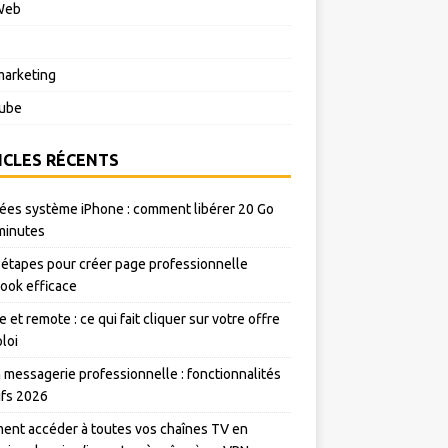
Web
o
arketing
ube
ICLES RÉCENTS
es système iPhone : comment libérer 20 Go
minutes
 étapes pour créer page professionnelle
ook efficace
e et remote : ce qui fait cliquer sur votre offre
loi
messagerie professionnelle : fonctionnalités
rifs 2026
nt accéder à toutes vos chaînes TV en