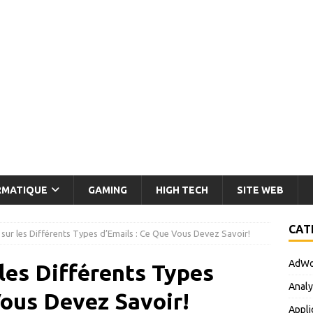
RMATIQUE
GAMING
HIGH TECH
SITE WEB
CAT
sur les Différents Types d’Emails : Ce Que Vous Devez Savoir!
AdWo
les Différents Types
Analy
Vous Devez Savoir!
Appli