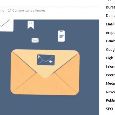
Burea
ing
Commentaires fermés
Domo
Email
erepu
Gami
Goog
High 
Infor
Inter
Media
News
Publi
SEO