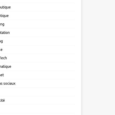
utique
tique
ing
tation
ng
le
Tech
matique
net
s sociaux
cité