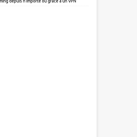
ming depuis n’importe où grâce à un VPN