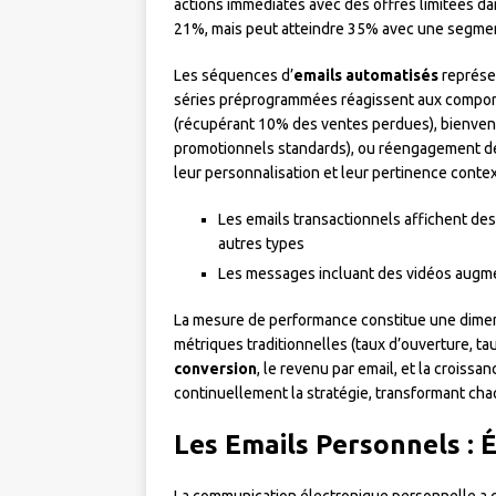
actions immédiates avec des offres limitées da
21%, mais peut atteindre 35% avec une segmen
Les séquences d’
emails automatisés
représen
séries préprogrammées réagissent aux comport
(récupérant 10% des ventes perdues), bienven
promotionnels standards), ou réengagement des
leur personnalisation et leur pertinence contex
Les emails transactionnels affichent des
autres types
Les messages incluant des vidéos augme
La mesure de performance constitue une dimen
métriques traditionnelles (taux d’ouverture, ta
conversion
, le revenu par email, et la croissa
continuellement la stratégie, transformant ch
Les Emails Personnels : 