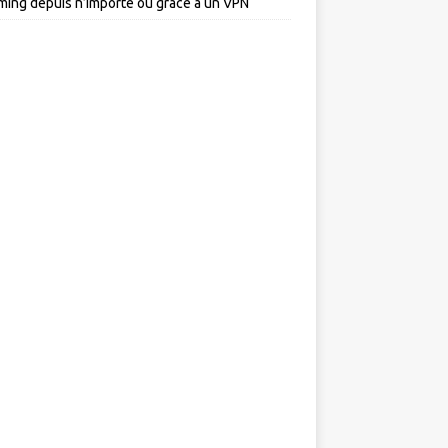
ming depuis n’importe où grâce à un VPN