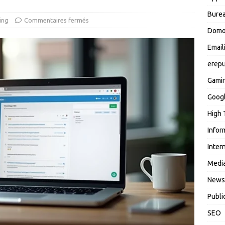
Burea
ing
Commentaires fermés
Domo
Email
erepu
Gami
Goog
High 
Infor
Inter
Media
News
Publi
SEO