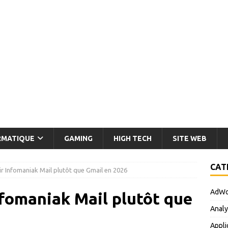
RMATIQUE
GAMING
HIGH TECH
SITE WEB
CAT
ir Infomaniak Mail plutôt que Gmail en 2026
AdWo
nfomaniak Mail plutôt que
Analy
Appli