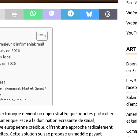
Site 
Vidé
Webm
YouT
 majeur d’infomaniak mail
ART
tés en 2026
x local
s en 2026
Donné
en 5 
Les 5
26 ?
faceb
re Infomaniak Mail et Gmail ?
?
Salair
nfomaniak Mail ?
d’emp
lectronique devient un enjeu stratégique pour les particuliers
Amen 
numérique. Face à la domination écrasante de Gmail,
et ta
e européenne crédible, offrant une approche radicalement
Comme
lles. Cette solution suisse propose un modèle payant