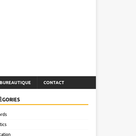
BUREAUTIQUE
CONTACT
ÉGORIES
rds
tics
cation