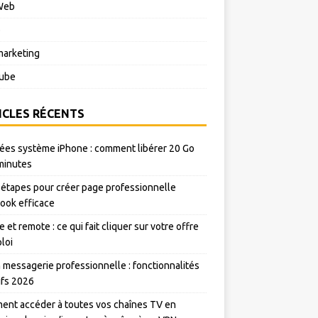
Web
o
arketing
ube
ICLES RÉCENTS
es système iPhone : comment libérer 20 Go
minutes
 étapes pour créer page professionnelle
ook efficace
e et remote : ce qui fait cliquer sur votre offre
loi
messagerie professionnelle : fonctionnalités
rifs 2026
nt accéder à toutes vos chaînes TV en