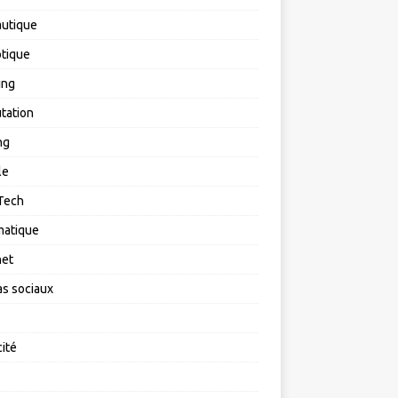
utique
tique
ing
tation
ng
le
Tech
matique
net
s sociaux
cité