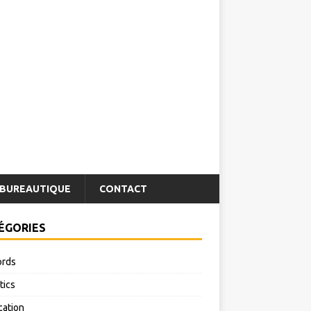
BUREAUTIQUE
CONTACT
ÉGORIES
rds
tics
cation