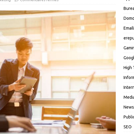
Burea
Domo
Email
erepu
Gami
Goog
High 
Infor
Inter
Media
News
Publi
SEO