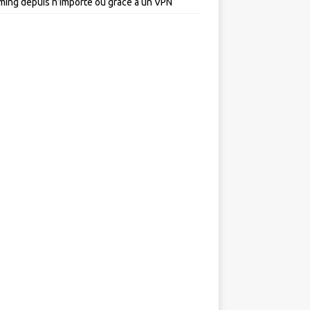
ming depuis n’importe où grâce à un VPN