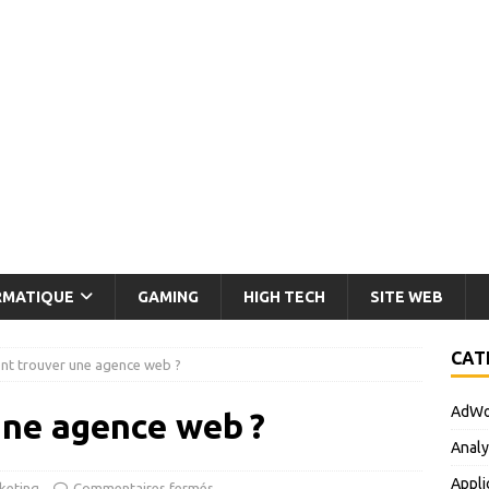
RMATIQUE
GAMING
HIGH TECH
SITE WEB
CAT
t trouver une agence web ?
AdWo
ne agence web ?
Analy
Appli
eting
Commentaires fermés