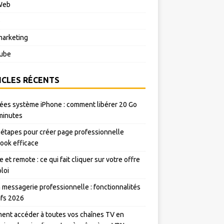
Web
o
arketing
ube
ICLES RÉCENTS
es système iPhone : comment libérer 20 Go
minutes
 étapes pour créer page professionnelle
ook efficace
e et remote : ce qui fait cliquer sur votre offre
loi
messagerie professionnelle : fonctionnalités
rifs 2026
nt accéder à toutes vos chaînes TV en