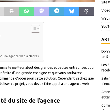
Site 
Vidé
Webm
YouT
e
ART
Donné
 par une agence web à Nantes
en 5 
Les 5
mme le meilleur atout des grandes et petites entreprises pour
faceb
opriétaire d’une grande enseigne et que vous souhaitez
Salair
ecommande d’opter pour cette solution. Cependant, sachez que
d’emp
r réaliser ce projet, vous devez faire appel à une agence web
Amen 
et ta
ité du site de l’agence
Comme