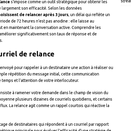
strea
elance
s’impose comme un outil stratégique pour obtenir les
 largement son efficacité. Selon les données
isissent de relancer après 3 jours
, un délai qui reflète un
ériode de 72 heures n’est pas anodine : elle laisse au
tout en maintenant la conversation active. Comprendre les
améliorer significativement son taux de réponse et de
s.
rriel de relance
nvoyé pour rappeler à un destinataire une action à réaliser ou
ple répétition du message initial, cette communication
 temps et l’attention de votre interlocuteur.
onsiste à ramener votre demande dans le champ de vision du
moyenne plusieurs dizaines de courriels quotidiens, et certains
lux. La relance agit comme un rappel courtois qui réactive la
age de destinataires qui répondent à un courriel par rapport
étrique principale pour évaluer l’efficacité d’une stratégie de