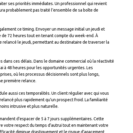
aiter ses priorités immédiates. Un professionnel qui revient
ra probablement pas traité l’ensemble de sa boîte de
alement ce timing. Envoyer un message initial un jeudi et
tre de 72 heures tout en tenant compte du week-end. À
 relancé le jeudi, permettant au destinataire de traverser la
es dans ces délais. Dans le domaine commercial où la réactivité
lai à 48 heures pour les opportunités urgentes. Les
prises, où les processus décisionnels sont plus longs,
une première relance.
dule aussi ces temporalités. Un client régulier avec qui vous
lancé plus rapidement qu’un prospect froid. La familiarité
oins intrusive et plus naturelle.
mandent d’espacer de 5 à 7 jours supplémentaires. Cette
e votre respect du temps d’autrui tout en maintenant votre
efficacité diminue drastiquement et le risque d’agacement