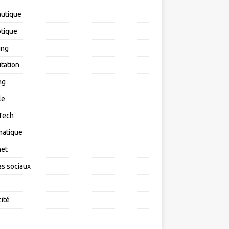
utique
tique
ing
tation
ng
le
Tech
matique
net
s sociaux
cité