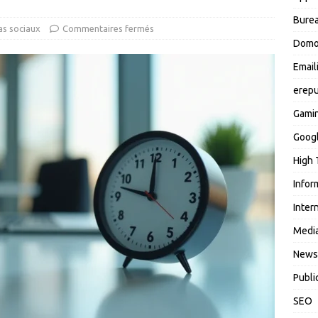
Burea
s sociaux
Commentaires fermés
Domo
Email
erepu
Gami
Goog
High 
Infor
Inter
Media
News
Publi
SEO