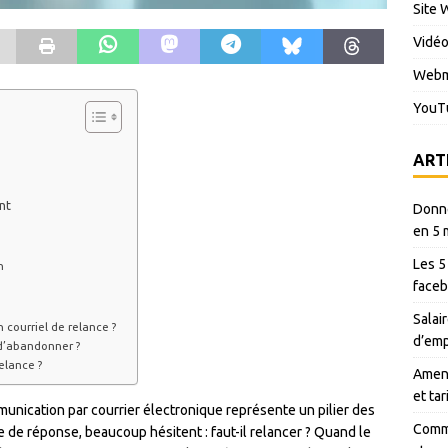
Site 
Vidé
Webm
YouT
ART
nt
Donné
en 5 
Les 5
n
faceb
Salair
 courriel de relance ?
d’emp
 d’abandonner ?
elance ?
Amen 
et ta
nication par courrier électronique représente un pilier des
Comme
 de réponse, beaucoup hésitent : faut-il relancer ? Quand le