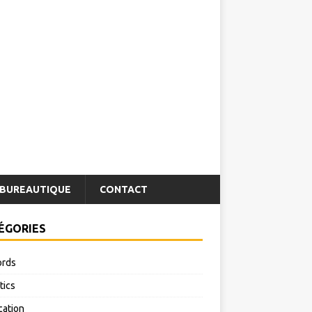
BUREAUTIQUE
CONTACT
ÉGORIES
rds
tics
cation