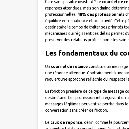
faire sans paraître insistant ? Le
courriel de r
réponses attendues, mais son timing détermine
professionnelles,
48% des professionnels cho
équilibre entre patience et proactivité. Cette p
destinataire le temps de traiter ses priorités 
mécanismes qui régissent ces délais permet d’
préserver des relations professionnelles saine
Les fondamentaux du cou
Un
courriel de relance
constitue un message e
une réponse attendue. Contrairement à une sim
requiert une approche réfléchie qui respecte le
La fonction première de ce type de message c
destinataire. Les professionnels reçoivent en 
messages légitimes peuvent se perdre dans le f
conversation sans créer de friction.
Le
taux de réponse
, défini comme le pourcent
au nombre total de courriels envoyés, sert de m