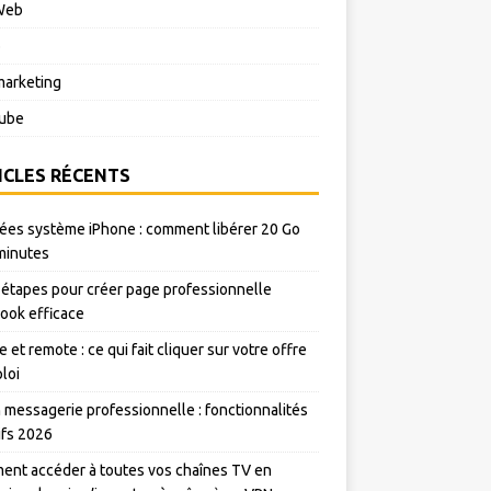
Web
o
arketing
ube
ICLES RÉCENTS
es système iPhone : comment libérer 20 Go
minutes
 étapes pour créer page professionnelle
ook efficace
e et remote : ce qui fait cliquer sur votre offre
loi
messagerie professionnelle : fonctionnalités
rifs 2026
nt accéder à toutes vos chaînes TV en