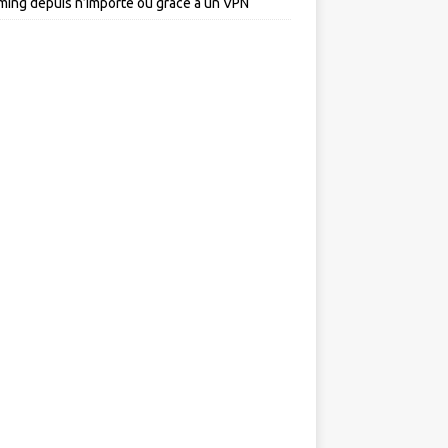
ming depuis n’importe où grâce à un VPN