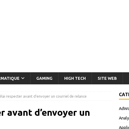
RMATIQUE
GAMING
HIGH TECH
SITE WEB
CAT
élai respecter avant d’envoyer un courriel de relance
AdWo
er avant d’envoyer un
Analy
Appli