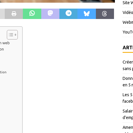
Site 
Vidé
Webm
YouT
on web
ART
ion
Créer
sans 
ation
Donné
en 5 
Les 5
faceb
Salair
d’emp
Amen 