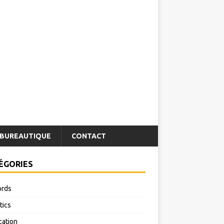
BUREAUTIQUE
CONTACT
ÉGORIES
rds
tics
cation