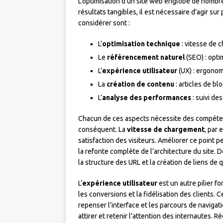
L’optimisation d’un site web englobe de nombr
résultats tangibles, il est nécessaire d’agir s
considérer sont :
L’
optimisation technique
: vitesse de 
Le
référencement naturel
(SEO) : opti
L’
expérience utilisateur
(UX) : ergonom
La
création de contenu
: articles de bl
L’
analyse des performances
: suivi de
Chacun de ces aspects nécessite des compéten
conséquent. La
vitesse de chargement
, par 
satisfaction des visiteurs. Améliorer ce point p
la refonte complète de l’architecture du site. 
la structure des URL et la création de liens de q
L’
expérience utilisateur
est un autre pilier f
les conversions et la fidélisation des clients. 
repenser l’interface et les parcours de navigat
attirer et retenir l’attention des internautes. 