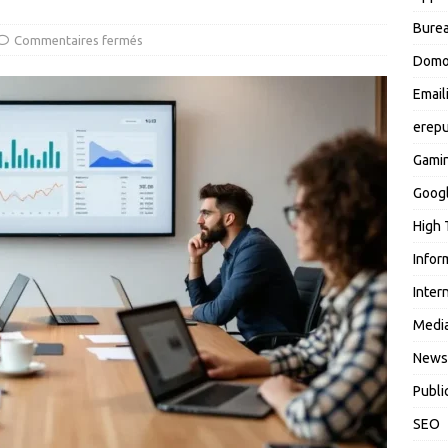
Burea
Commentaires fermés
Domo
Email
erepu
Gami
Goog
High 
Infor
Inter
Media
News
Publi
SEO