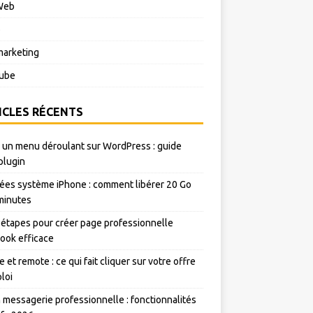
Web
o
arketing
ube
ICLES RÉCENTS
 un menu déroulant sur WordPress : guide
plugin
es système iPhone : comment libérer 20 Go
minutes
 étapes pour créer page professionnelle
ook efficace
e et remote : ce qui fait cliquer sur votre offre
loi
messagerie professionnelle : fonctionnalités