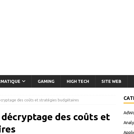
RMATIQUE
GAMING
HIGH TECH
SITE WEB
CAT
cryptage des coûts et stratégies budgétaires
AdWo
 décryptage des coûts et
Analy
ires
Appli