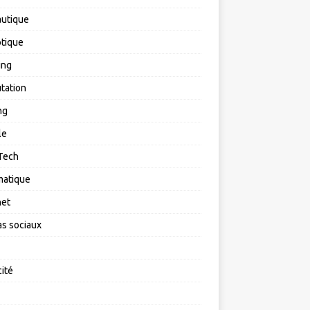
utique
tique
ing
tation
ng
le
Tech
matique
net
s sociaux
cité