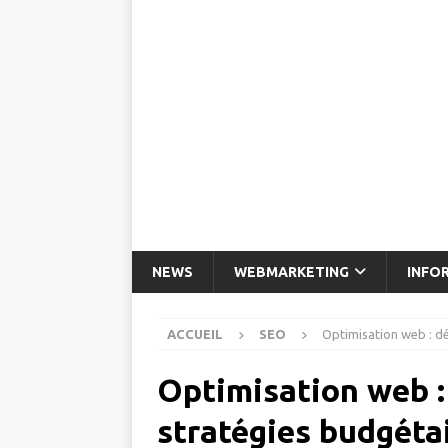
NEWS
WEBMARKETING
INFO
ACCUEIL
SEO
Optimisation web : dé
Optimisation web :
stratégies budgéta