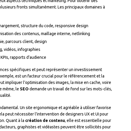
eux aspects techniques et marketing. Pour obtenir des
ur plusieurs fronts simultanément. Les principaux domaines à
chargement, structure du code, responsive design
misation des contenus, maillage interne, netlinking
ie, parcours client, design
og, vidéos, infographies
s KPIs, rapports d’audience
ces spécifiques et peut représenter un investissement
exemple, est un facteur crucial pour le référencement et la
eut impliquer l’optimisation des images, la mise en cache, voire
De même, le
SEO
demande un travail de fond sur les mots-clés,
ualité.
ondamental. Un site ergonomique et agréable à utiliser favorise
Cela peut nécessiter l’intervention de designers UX et UI pour
ion. Quant à la
création de contenu
, elle est essentielle pour
Rédacteurs, graphistes et vidéastes peuvent être sollicités pour