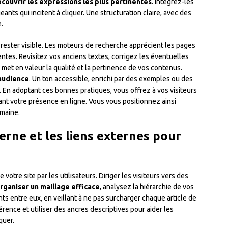
couvrir les expressions les plus pertinentes
. Intégrez-les
eants qui incitent à cliquer. Une structuration claire, avec des
e.
rester visible. Les moteurs de recherche apprécient les pages
ntes. Revisitez vos anciens textes, corrigez les éventuelles
met en valeur la qualité et la pertinence de vos contenus.
 audience
. Un ton accessible, enrichi par des exemples ou des
. En adoptant ces bonnes pratiques, vous offrez à vos visiteurs
nt votre présence en ligne. Vous vous positionnez ainsi
maine.
erne et les liens externes pour
 votre site par les utilisateurs. Diriger les visiteurs vers des
rganiser un maillage efficace
, analysez la hiérarchie de vos
ts entre eux, en veillant à ne pas surcharger chaque article de
hérence et utiliser des ancres descriptives pour aider les
quer.