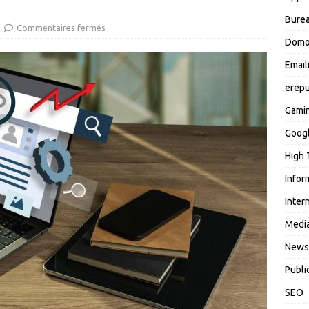
Burea
Commentaires fermés
Domo
Email
erepu
Gami
Goog
High 
Infor
Inter
Media
News
Publi
SEO