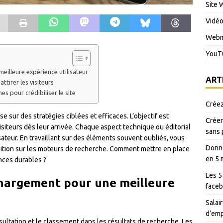
Site 
Vidé
Webm
YouT
eilleure expérience utilisateur
ART
ttirer les visiteurs
es pour crédibiliser le site
Créez
 sur des stratégies ciblées et efficaces. L’objectif est
Créer
visiteurs dès leur arrivée. Chaque aspect technique ou éditorial
sans 
isateur. En travaillant sur des éléments souvent oubliés, vous
Donné
ition sur les moteurs de recherche. Comment mettre en place
en 5 
nces durables ?
Les 5
chargement pour une meilleure
faceb
Salair
d’emp
nsultation et le classement dans les résultats de recherche. Les