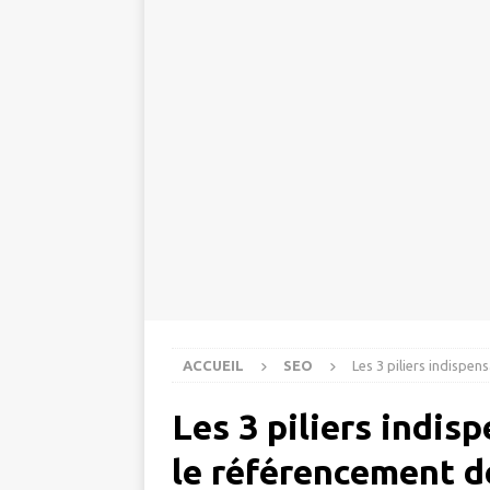
ACCUEIL
SEO
Les 3 piliers indispe
Les 3 piliers indis
le référencement d