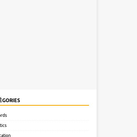
ÉGORIES
rds
tics
cation