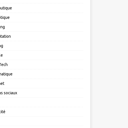
utique
tique
ing
tation
ng
le
Tech
matique
net
s sociaux
cité