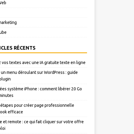
Web
o
arketing
ube
ICLES RÉCENTS
 vos textes avec une IA gratuite texte en ligne
 un menu déroulant sur WordPress : guide
plugin
es système iPhone : comment libérer 20 Go
minutes
 étapes pour créer page professionnelle
ook efficace
e et remote : ce qui fait cliquer sur votre offre
loi