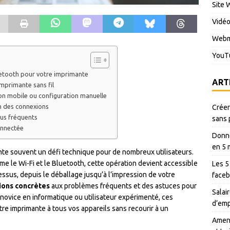
Site 
Vidé
Webm
YouT
uetooth pour votre imprimante
ART
imprimante sans fil
on mobile ou configuration manuelle
n des connexions
Créer
lus fréquents
sans 
onnectée
Donné
en 5 
ente souvent un défi technique pour de nombreux utilisateurs.
e le Wi-Fi et le Bluetooth, cette opération devient accessible
Les 5
essus, depuis le déballage jusqu’à l’impression de votre
faceb
ions concrètes
aux problèmes fréquents et des astuces pour
Salair
novice en informatique ou utilisateur expérimenté, ces
d’emp
re imprimante à tous vos appareils sans recourir à un
Amen 