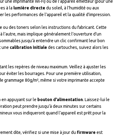
our une imprimante Wi-Fi) ou de l’appareil émetteur (pour une
es à la
lumière directe
du soleil, à l’humidité ou aux
er les performances de l’appareil et la qualité d’impression.
e ou des toners selon les instructions du fabricant. Cette
 l’autre, mais implique généralement l’ouverture d’un
nsommables jusqu’à entendre un clic confirmant leur bon
t une
calibration initiale
des cartouches, suivez alors les
ant les repères de niveau maximum. Veillez à ajuster les
our éviter les bourrages. Pour une première utilisation,
t de grammage 80g/m², même si votre imprimante accepte
a en appuyant sur le
bouton d’alimentation
. Laissez-lui le
ération peut prendre jusqu’à deux minutes sur certains
mineux vous indiqueront quand l’appareil est prêt pour la
ement dite, vérifiez si une mise à jour du
firmware
est